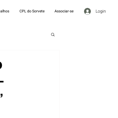
Login
alhos
CPL do Sorvete
Associar-se
O
L
,