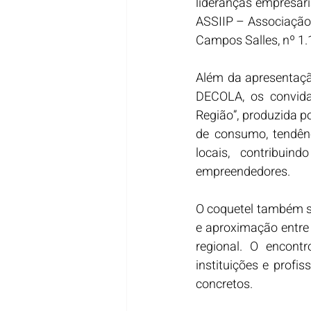
lideranças empresari
ASSIIP – Associação d
Campos Salles, nº 1.1
Além da apresentaçã
DECOLA, os convida
Região”, produzida p
de consumo, tendênc
locais, contribui
empreendedores.
O coquetel também se
e aproximação entre
regional. O encont
instituições e profi
concretos. 