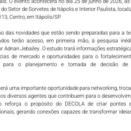
ais. O evento acontecerá no dia 25 de junho de 2026, às 
o Setor de Sorvetes de Itápolis e Interior Paulista, local
13, Centro, em Itápolis/SP.
o das novidades que estão sendo preparadas para a terc
dos terão acesso, em primeira mão, à pesquisa inédi
or Adnan Jebailey. O estudo trará informações estratégica
ias de mercado e oportunidades para o fortaleciment
ndo para o planejamento e tomada de decisão de 
rá uma importante oportunidade para networking, troca 
 os diversos agentes que contribuem para o desenvolvim
ro reforça o propósito do DECOLA de criar pontes e
ssionais, gerando conexões capazes de transformar ideia