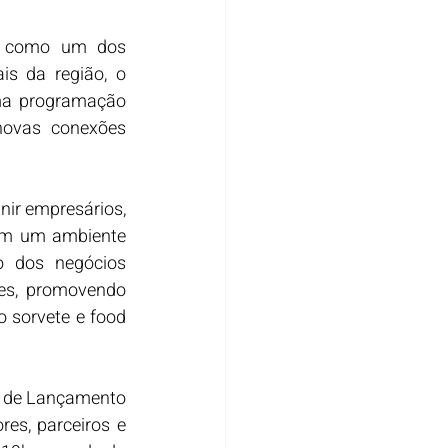
o como um dos 
s da região, o 
ma programação 
novas conexões 
ir empresários, 
 em um ambiente 
 dos negócios 
es, promovendo 
 sorvete e food 
l de Lançamento 
es, parceiros e 