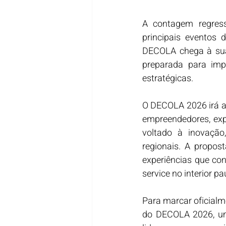
A contagem regres
principais eventos 
DECOLA chega à sua
preparada para impu
estratégicas.
O DECOLA 2026 irá ac
empreendedores, expo
voltado à inovação
regionais. A propos
experiências que co
service no interior pau
Para marcar oficialm
do DECOLA 2026, um 