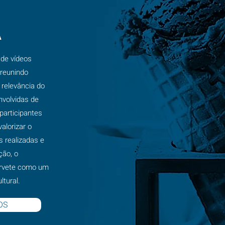
A
de vídeos
 reunindo
relevância do
volvidas de
 participantes
valorizar o
as realizadas e
ção, o
orvete como um
tural.
OS