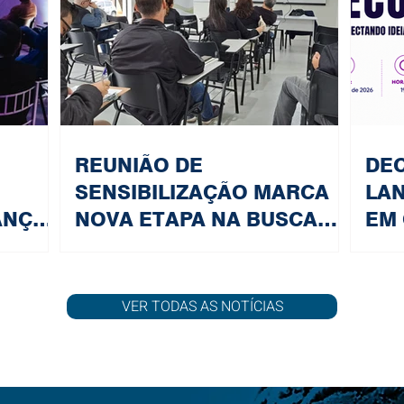
REUNIÃO DE
DEC
SENSIBILIZAÇÃO MARCA
LA
ANÇAS
NOVA ETAPA NA BUSCA
EM 
PELA INDICAÇÃO
PAR
ECOLA
GEOGRÁFICA DO SORVETE
EXP
DE ITÁPOLIS
LI
VER TODAS AS NOTÍCIAS
EM