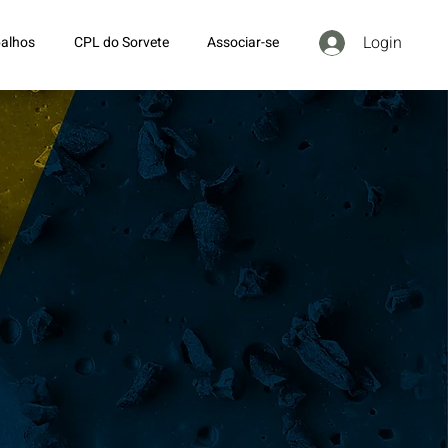
Login
alhos
CPL do Sorvete
Associar-se