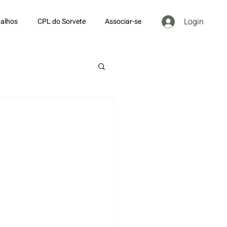
Login
alhos
CPL do Sorvete
Associar-se