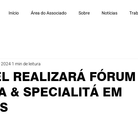
Início
Área do Associado
Sobre
Notícias
Trab
e 2024
1 min de leitura
L REALIZARÁ FÓRUM
A & SPECIALITÁ EM
IS