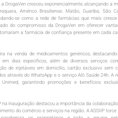
 a DrogaVen cresceu exponencialmente, alcançando a mar
aquara, Américo Brasiliense, Matão, Guariba, São Carl
lidando-se como a rede de farmácias que mais cresce n
ltado do compromisso da DrogaVen em oferecer vantag
a tornaram a farmácia de confiança presente em cada ca
ra na venda de medicamentos genéricos, destacando-s
s em dias específicos, além de diversos serviços co
ção de injetáveis em domicílio, cartão exclusivo sem 
idos através do WhatsApp e o serviço Alô Saúde 24h. A 
a Unimed, garantindo promoções e benefícios exclus
 na inauguração destacou a importância da colaboração 
cimento do comércio e serviços na região. A ASSIIP torce
arabeniza os proprietários e toda a equipe pel