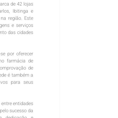
ca de 42 lojas 
os, Ibitinga e 
a região. Este 
ens e serviços 
nto das cidades 
e por oferecer 
mo farmácia de 
comprovação de 
rede é também a 
ivos para seus 
entre entidades 
 pelo sucesso da 
a dedicação e 