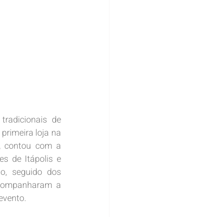
adicionais de 
rimeira loja na 
, contou com a 
s de Itápolis e 
o, seguido dos 
acompanharam a 
evento.