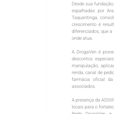
Desde sua fundação,
espalhadas por Arar
Taquaritinga, conso
crescimento é resu
diferenciados, que 
onde atua.
A DrogaVen é pionei
descontos especiai
manipulação, aplica
renda, canal de ped
farmácia oficial d
associados.
A presença da ASSIIP
locais para o fortale
Rede DrogaVen e p