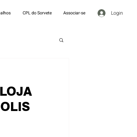
Login
alhos
CPL do Sorvete
Associar-se
 LOJA
OLIS