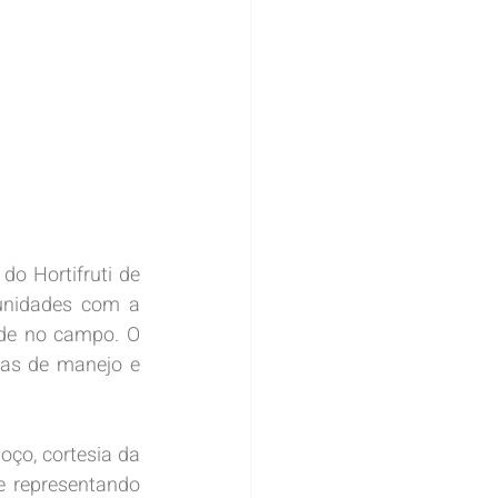
o Hortifruti de 
tunidades com a 
ade no campo. O 
as de manejo e 
ço, cortesia da 
e representando 