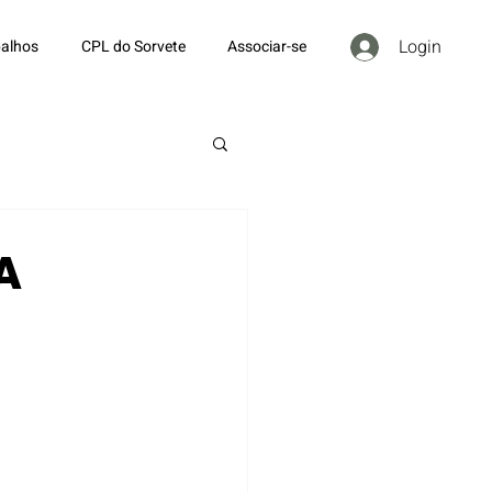
Login
alhos
CPL do Sorvete
Associar-se
A