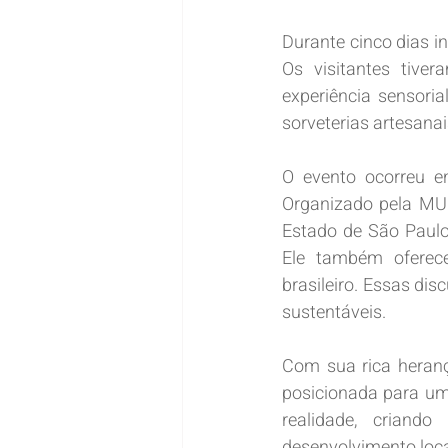
Durante cinco dias i
Os visitantes tive
experiência sensori
sorveterias artesanai
O evento ocorreu en
Organizado pela MU
Estado de São Paulo
Ele também oferece 
brasileiro. Essas di
sustentáveis.
Com sua rica herança
posicionada para um 
realidade, criand
desenvolvimento loca