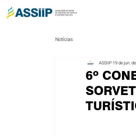
Notícias
ASSIIP
19 de jun. d
6º CON
SORVET
TURÍSTI