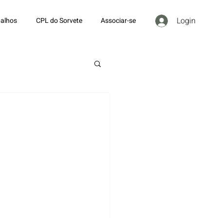
Login
alhos
CPL do Sorvete
Associar-se