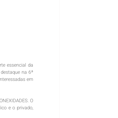
e essencial da 
 destaque na 6ª 
nteressadas em 
 CONEXIDADES. O 
co e o privado, 