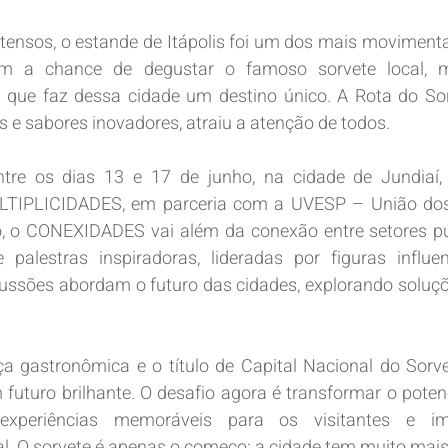
ntensos, o estande de Itápolis foi um dos mais movimentad
ram a chance de degustar o famoso sorvete local, m
al que faz dessa cidade um destino único. A Rota do So
s e sabores inovadores, atraiu a atenção de todos.
tre os dias 13 e 17 de junho, na cidade de Jundiaí,
LTIPLICIDADES, em parceria com a UVESP – União dos
, o CONEXIDADES vai além da conexão entre setores públ
palestras inspiradoras, lideradas por figuras influen
scussões abordam o futuro das cidades, explorando soluçõ
 gastronômica e o título de Capital Nacional do Sorvete
futuro brilhante. O desafio agora é transformar o potenci
o experiências memoráveis para os visitantes e im
l. O sorvete é apenas o começo; a cidade tem muito mais 