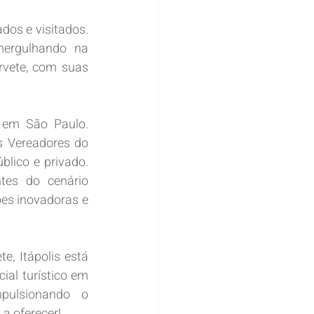
os e visitados. 
ergulhando na 
rvete, com suas 
 em São Paulo. 
 Vereadores do 
ico e privado. 
tes do cenário 
es inovadoras e 
, Itápolis está 
al turístico em 
pulsionando o 
a oferecer!