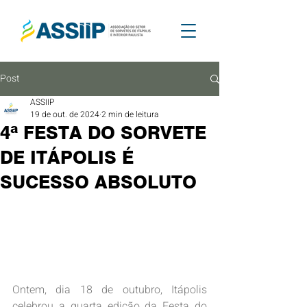
Post
ASSIIP
19 de out. de 2024
2 min de leitura
4ª FESTA DO SORVETE
DE ITÁPOLIS É
SUCESSO ABSOLUTO
Ontem, dia 18 de outubro, Itápolis 
celebrou a quarta edição da Festa do 